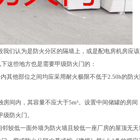
一般我们认为是防火分区的隔墙上，或是配电房机房应
以下这些地方也是需要甲级防火门的：
与厂房内其他部位之间均应采用耐火极限不低于2.50h的
单独房间内，其容量不应大于5m³。设置中间储罐的房间
用甲级防火门。
，当相邻较低一面外墙为防火墙且较低一座厂房的屋顶无天